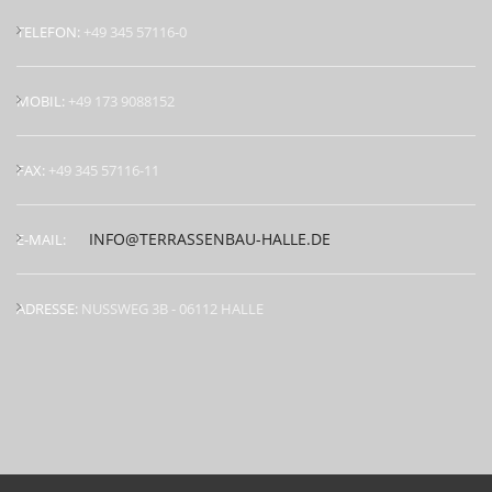
TELEFON:
+49 345 57116-0
MOBIL:
+49 173 9088152
FAX:
+49 345 57116-11
INFO@TERRASSENBAU-HALLE.DE
E-MAIL:
ADRESSE:
NUSSWEG 3B - 06112 HALLE